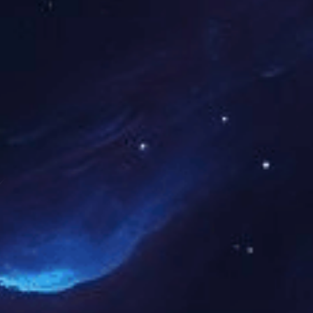
03-
22
22:00