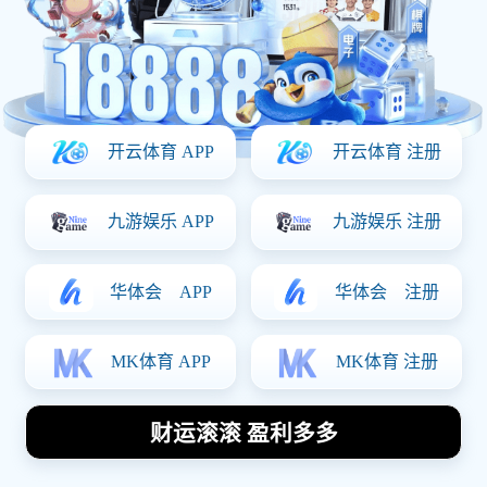
实时比分与焦点战
查看全部赛程 >
比赛
对阵双方
时间